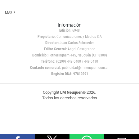
MAS E
Información
Edición:
6948
Propietario:
Comunicaciones y Medios S.A
Director:
Juan Carlos Schroeder
Editor General:
Ángel Casagrande
Domicilio:
Fotheringham 445, Neuquén (CP 8300)
Teléfono:
(0299) 449 0400 / 449 0410
Contacto comercial:
publicidad@lmneuquen.com.ar
Registro DNA: 97810291
Copyright
LM Neuquen
© 2026,
Todos los derechos reservados