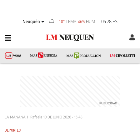
Neuquén
TEMP
HUM
04:28 HS
10°
46%
LA MAÑANA
Rafaela
19 DE JUNIO 2026 - 15:43
DEPORTES