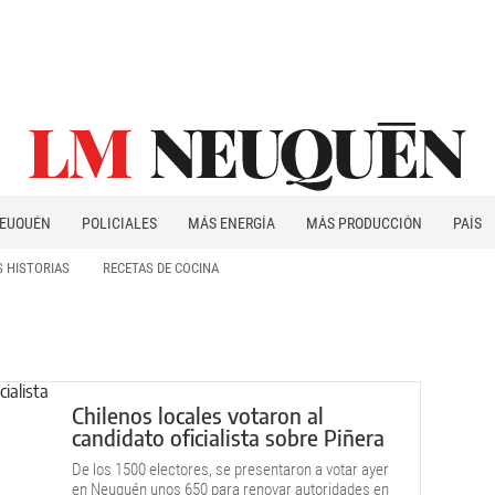
EUQUÉN
POLICIALES
MÁS ENERGÍA
MÁS PRODUCCIÓN
PAÍS
PATAGONIA
 HISTORIAS
RECETAS DE COCINA
Chilenos locales votaron al
candidato oficialista sobre Piñera
De los 1500 electores, se presentaron a votar ayer
en Neuquén unos 650 para renovar autoridades en