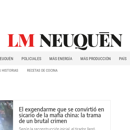
EUQUÉN
POLICIALES
MÁS ENERGÍA
MÁS PRODUCCIÓN
PAÍS
PATAGONIA
 HISTORIAS
RECETAS DE COCINA
El exgendarme que se convirtió en
sicario de la mafia china: la trama
de un brutal crimen
Según la reconstrucción inicial, el tirador llegó