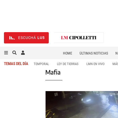
ESCUCHÁ
LU5
HOME
ÚLTIMAS NOTICIAS
N
NECROLÓGICAS
DEPORTES
TEMAS DEL DÍA
TEMPORAL
LEY DE TIERRAS
LMN EN VIVO
MÁS
Mafia