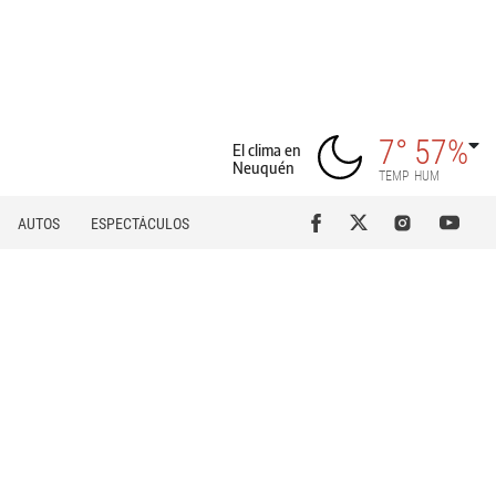
7°
57%
El clima en
Neuquén
TEMP
HUM
AUTOS
ESPECTÁCULOS