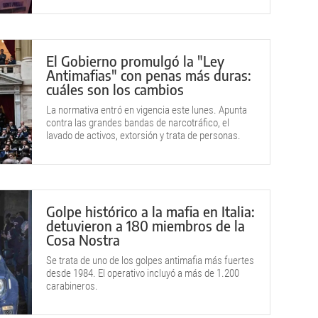
El Gobierno promulgó la "Ley
Antimafias" con penas más duras:
cuáles son los cambios
La normativa entró en vigencia este lunes. Apunta
contra las grandes bandas de narcotráfico, el
lavado de activos, extorsión y trata de personas.
Golpe histórico a la mafia en Italia:
detuvieron a 180 miembros de la
Cosa Nostra
Se trata de uno de los golpes antimafia más fuertes
desde 1984. El operativo incluyó a más de 1.200
carabineros.