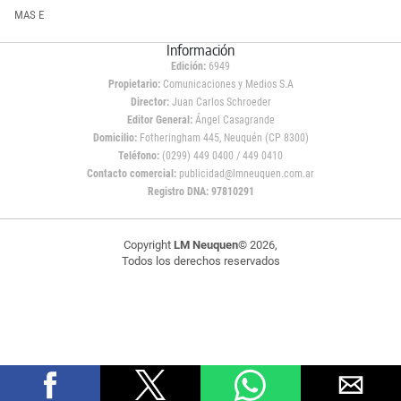
MAS E
Información
Edición:
6949
Propietario:
Comunicaciones y Medios S.A
Director:
Juan Carlos Schroeder
Editor General:
Ángel Casagrande
Domicilio:
Fotheringham 445, Neuquén (CP 8300)
Teléfono:
(0299) 449 0400 / 449 0410
Contacto comercial:
publicidad@lmneuquen.com.ar
Registro DNA: 97810291
Copyright
LM Neuquen
© 2026,
Todos los derechos reservados