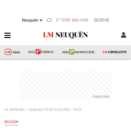
Neuquén
TEMP
HUM
06:09 HS
5°
84%
LA MAÑANA
Centenario
10 DE JULIO 2025 - 19:29
NEUQUÉN