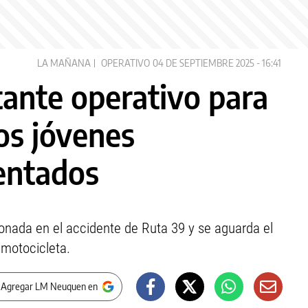
LA MAÑANA
OPERATIVO
04 DE SEPTIEMBRE 2025 - 16:41
tante operativo para
dos jóvenes
entados
onada en el accidente de Ruta 39 y se aguarda el
 motocicleta.
 Agregar LM Neuquen en