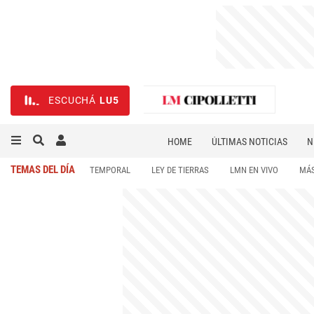
ESCUCHÁ
LU5
HOME
ÚLTIMAS NOTICIAS
N
NECROLÓGICAS
DEPORTES
TEMAS DEL DÍA
TEMPORAL
LEY DE TIERRAS
LMN EN VIVO
MÁS