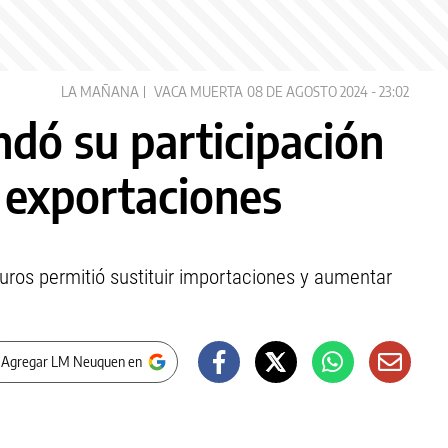
LA MAÑANA
VACA MUERTA
08 DE AGOSTO 2024 - 23:02
dó su participación
s exportaciones
uros permitió sustituir importaciones y aumentar
 Agregar LM Neuquen en