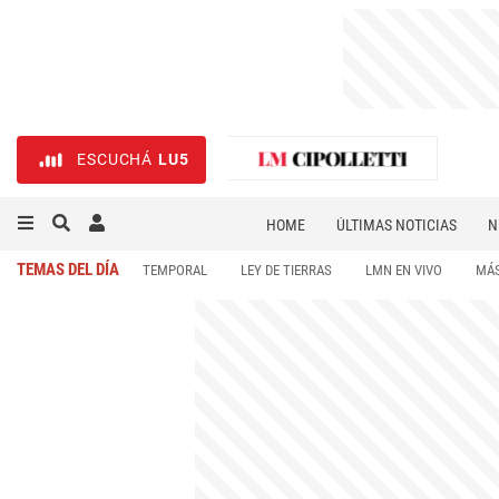
ESCUCHÁ
LU5
HOME
ÚLTIMAS NOTICIAS
N
NECROLÓGICAS
DEPORTES
TEMAS DEL DÍA
TEMPORAL
LEY DE TIERRAS
LMN EN VIVO
MÁS