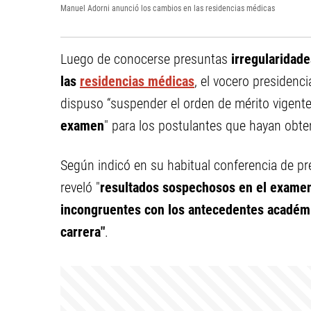
Manuel Adorni anunció los cambios en las residencias médicas
Luego de conocerse presuntas
irregularidad
las
residencias médicas
, el vocero presidenc
dispuso “suspender el orden de mérito vigent
examen
" para los postulantes que hayan obt
Según indicó en su habitual conferencia de pre
reveló "
resultados sospechosos en el examen
incongruentes con los antecedentes acadé
carrera"
.