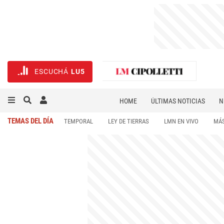
ESCUCHÁ
LU5
HOME
ÚLTIMAS NOTICIAS
N
NECROLÓGICAS
DEPORTES
TEMAS DEL DÍA
TEMPORAL
LEY DE TIERRAS
LMN EN VIVO
MÁS