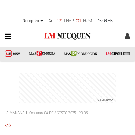
Neuquén
TEMP
HUM
15:09 HS
12°
27%
LA MAÑANA
Consumo
04 DE AGOSTO 2025 - 23:06
PAÍS