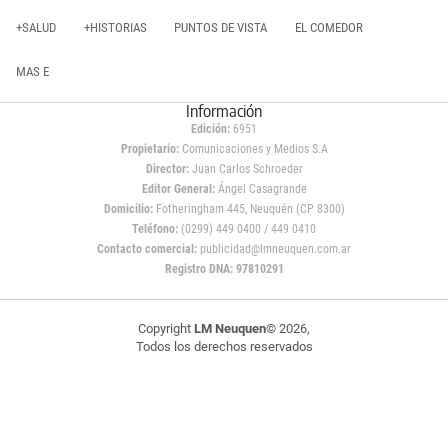
+SALUD
+HISTORIAS
PUNTOS DE VISTA
EL COMEDOR
MAS E
Información
Edición:
6951
Propietario:
Comunicaciones y Medios S.A
Director:
Juan Carlos Schroeder
Editor General:
Ángel Casagrande
Domicilio:
Fotheringham 445, Neuquén (CP 8300)
Teléfono:
(0299) 449 0400 / 449 0410
Contacto comercial:
publicidad@lmneuquen.com.ar
Registro DNA: 97810291
Copyright
LM Neuquen
© 2026,
Todos los derechos reservados