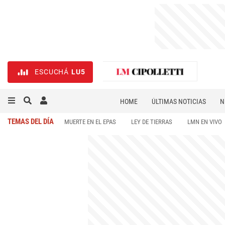
ESCUCHÁ
LU5
HOME
ÚLTIMAS NOTICIAS
N
NECROLÓGICAS
DEPORTES
TEMAS DEL DÍA
MUERTE EN EL EPAS
LEY DE TIERRAS
LMN EN VIVO