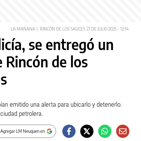
LA MAÑANA
RINCÓN DE LOS SAUCES
27 DE JULIO 2025 - 12:14
icía, se entregó un
e Rincón de los
os
bían emitido una alerta para ubicarlo y detenerlo.
ciudad petrolera.
 Agregar LM Neuquen en