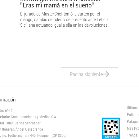
"Eras mi mamá en el sueño"
El jurado de MasterChef tomó la sartén por el
mango, cambió de roles y se presentó ante Leticia
Siciliana actuando igual a ella en las devoluciones.
Página siguiente
ormación
Últimas
ón:
6949
Policial
etario:
Comunicaciones y Medios S.A
Patagon
tor:
Juan Carlos Schroeder
Más Pr
r General:
Ángel Casagrande
Trends
ilio:
Fotheringham 445, Neuquén (CP 8300)