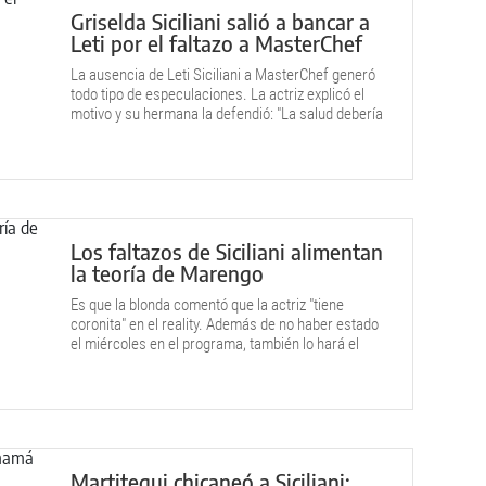
Griselda Siciliani salió a bancar a
Leti por el faltazo a MasterChef
La ausencia de Leti Siciliani a MasterChef generó
todo tipo de especulaciones. La actriz explicó el
motivo y su hermana la defendió: "La salud debería
ser un límite".
Los faltazos de Siciliani alimentan
la teoría de Marengo
Es que la blonda comentó que la actriz "tiene
coronita" en el reality. Además de no haber estado
el miércoles en el programa, también lo hará el
domingo, y sólo deberá someterse a una prueba del
jurado para seguir en competencia.
Martitegui chicaneó a Siciliani: