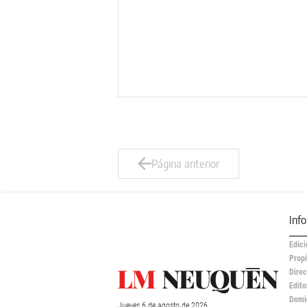
Página anterior
Inf
Edici
Propi
Direc
Edito
Domic
Jueves
6 de
agosto
de 2026