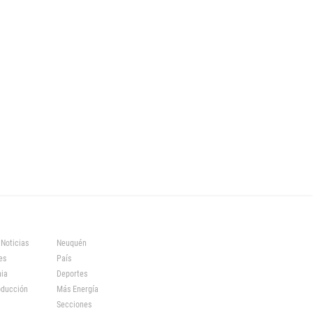
 Noticias
Neuquén
es
País
ia
Deportes
oducción
Más Energía
Secciones