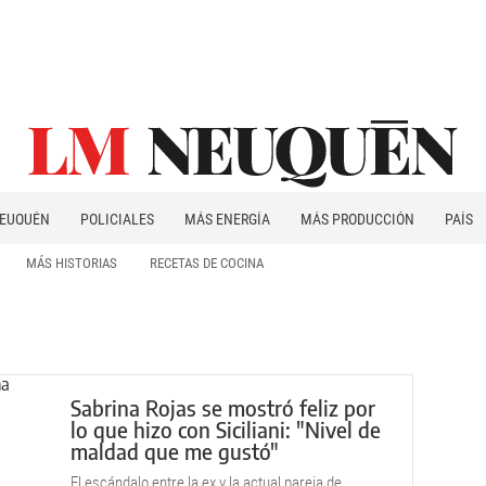
EUQUÉN
POLICIALES
MÁS ENERGÍA
MÁS PRODUCCIÓN
PAÍS
PATAGONIA
MÁS HISTORIAS
RECETAS DE COCINA
Sabrina Rojas se mostró feliz por
lo que hizo con Siciliani: "Nivel de
maldad que me gustó"
El escándalo entre la ex y la actual pareja de