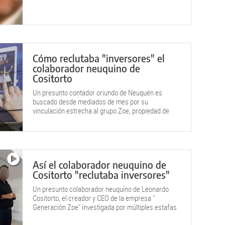
pero pocos años antes se retiró como policía
neuquino.
Cómo reclutaba "inversores" el
colaborador neuquino de
Cositorto
Un presunto contador oriundo de Neuquén es
buscado desde mediados de mes por su
vinculación estrecha al grupo Zoe, propiedad de
Leonardo Cositorto.
Así el colaborador neuquino de
Cositorto "reclutaba inversores"
Un presunto colaborador neuquino de Leonardo
Cositorto, el creador y CEO de la empresa "
Generación Zoe" investigada por múltiples estafas
piramidales, permanece prófugo y tiene en vilo a la