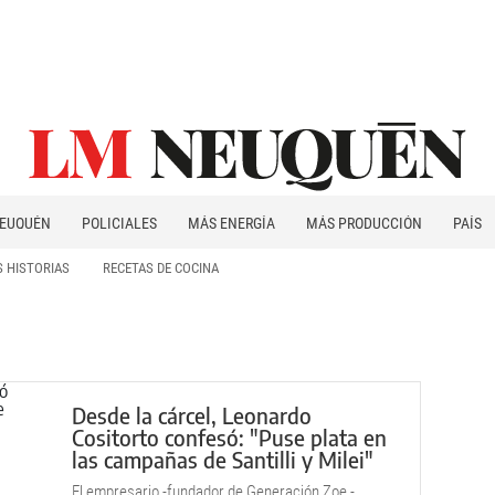
EUQUÉN
POLICIALES
MÁS ENERGÍA
MÁS PRODUCCIÓN
PAÍS
PATAGONIA
 HISTORIAS
RECETAS DE COCINA
Desde la cárcel, Leonardo
Cositorto confesó: "Puse plata en
las campañas de Santilli y Milei"
El empresario -fundador de Generación Zoe -