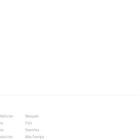
 Noticias
Neuquén
es
País
ia
Deportes
oducción
Más Energía