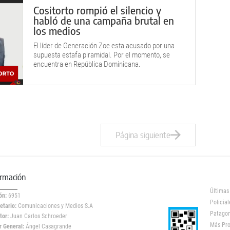
Cositorto rompió el silencio y
habló de una campaña brutal en
los medios
El líder de Generación Zoe esta acusado por una
supuesta estafa piramidal. Por el momento, se
encuentra en República Dominicana.
Página siguiente
ormación
Últimas
ón:
6951
Policial
etario:
Comunicaciones y Medios S.A
Patagon
tor:
Juan Carlos Schroeder
Más Pr
r General:
Ángel Casagrande