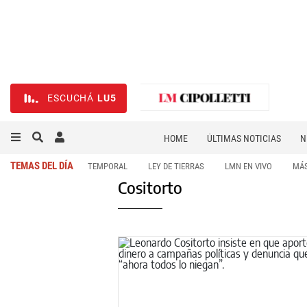
ESCUCHÁ
LU5
HOME
ÚLTIMAS NOTICIAS
N
NECROLÓGICAS
DEPORTES
TEMAS DEL DÍA
TEMPORAL
LEY DE TIERRAS
LMN EN VIVO
MÁS
Cositorto