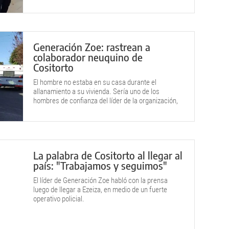
Policía neuquina, que allanó su vivienda y secuestró
una importante cantidad de evidencia que lo vincula
a la organización fraudulenta.
Generación Zoe: rastrean a
colaborador neuquino de
Cositorto
El hombre no estaba en su casa durante el
allanamiento a su vivienda. Sería uno de los
hombres de confianza del líder de la organización,
Leonardo Cositorto.
La palabra de Cositorto al llegar al
país: "Trabajamos y seguimos"
El líder de Generación Zoe habló con la prensa
luego de llegar a Ezeiza, en medio de un fuerte
operativo policial.