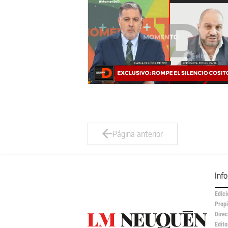
Página anterior
Inf
Edici
Propi
Direc
Edito