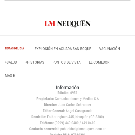
EXPLOSIÓN EN AGUADA SAN ROQUE
VACUNACIÓN
TEMAS DEL DÍA
+SALUD
+HISTORIAS
PUNTOS DE VISTA
EL COMEDOR
MAS E
Información
Edición:
6951
Propietario:
Comunicaciones y Medios S.A
Director:
Juan Carlos Schroeder
Editor General:
Ángel Casagrande
Domicilio:
Fotheringham 445, Neuquén (CP 8300)
Teléfono:
(0299) 449 0400 / 449 0410
Contacto comercial:
publicidad@lmneuquen.com.ar
Registro DNA: 97810291