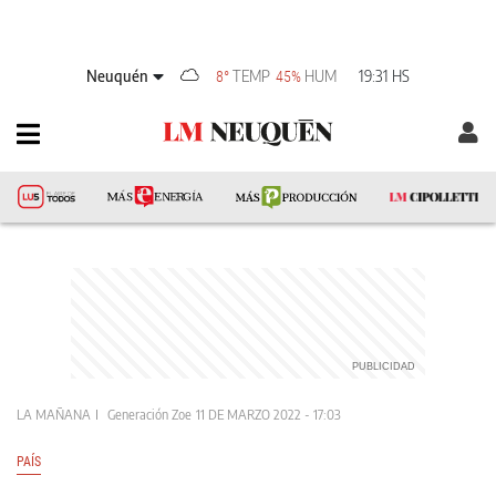
Neuquén
TEMP
HUM
19:31 HS
8°
45%
LA MAÑANA
Generación Zoe
11 DE MARZO 2022 - 17:03
PAÍS