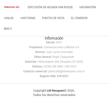
EXPLOSIÓN EN AGUADA SAN ROQUE
VACUNACIÓN
TEMAS DEL DÍA
+SALUD
+HISTORIAS
PUNTOS DE VISTA
EL COMEDOR
MAS E
Información
Edición:
6951
Propietario:
Comunicaciones y Medios S.A
Director:
Juan Carlos Schroeder
Editor General:
Ángel Casagrande
Domicilio:
Fotheringham 445, Neuquén (CP 8300)
Teléfono:
(0299) 449 0400 / 449 0410
Contacto comercial:
publicidad@lmneuquen.com.ar
Registro DNA: 97810291
Copyright
LM Neuquen
© 2026,
Todos los derechos reservados