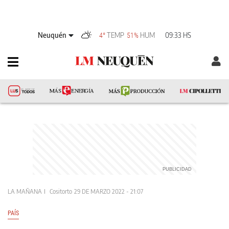
Neuquén
TEMP
HUM
09:33 HS
4°
51%
LA MAÑANA
Cositorto
29 DE MARZO 2022 - 21:07
PAÍS