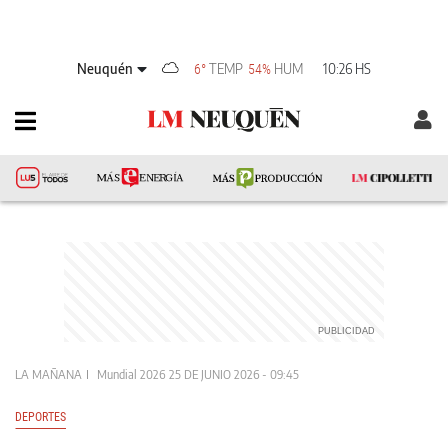
Neuquén
TEMP
HUM
10:26 HS
6°
54%
LA MAÑANA
Mundial 2026
25 DE JUNIO 2026 - 09:45
DEPORTES