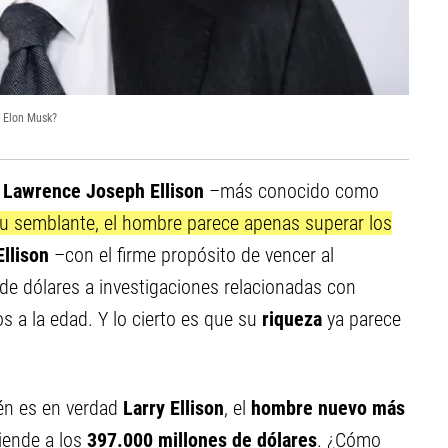
a Elon Musk?
e
Lawrence Joseph Ellison
–más conocido como
su semblante, el hombre parece apenas superar los
Ellison
–con el firme propósito de vencer al
de dólares a investigaciones relacionadas con
 a la edad. Y lo cierto es que su
riqueza
ya parece
ién es en verdad
Larry Ellison
, el
hombre nuevo más
iende a los
397.000 millones de dólares
. ¿Cómo