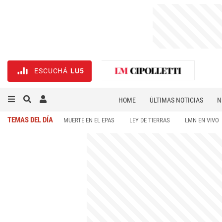
ESCUCHÁ
LU5
HOME
ÚLTIMAS NOTICIAS
N
NECROLÓGICAS
DEPORTES
TEMAS DEL DÍA
MUERTE EN EL EPAS
LEY DE TIERRAS
LMN EN VIVO