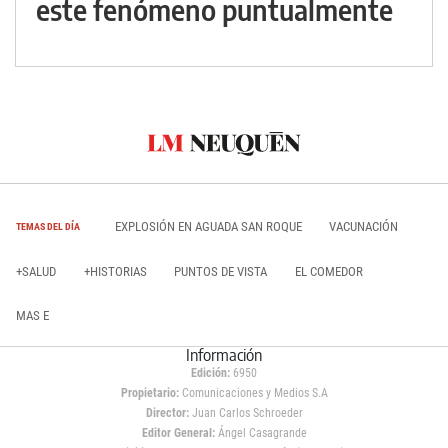
este fenómeno puntualmente
EXPLOSIÓN EN AGUADA SAN ROQUE
VACUNACIÓN
TEMAS DEL DÍA
+SALUD
+HISTORIAS
PUNTOS DE VISTA
EL COMEDOR
MAS E
Información
Edición:
6950
Propietario:
Comunicaciones y Medios S.A
Director:
Juan Carlos Schroeder
Editor General:
Ángel Casagrande