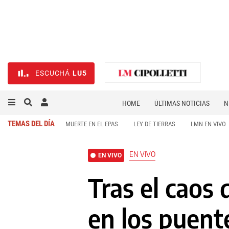
ESCUCHÁ
LU5
HOME
ÚLTIMAS NOTICIAS
N
NECROLÓGICAS
DEPORTES
TEMAS DEL DÍA
MUERTE EN EL EPAS
LEY DE TIERRAS
LMN EN VIVO
EN VIVO
EN VIVO
Tras el caos 
en los puent