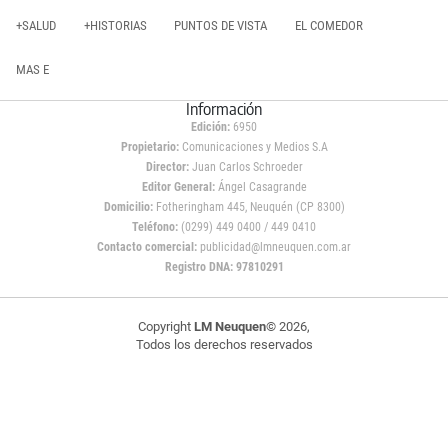
+SALUD
+HISTORIAS
PUNTOS DE VISTA
EL COMEDOR
MAS E
Información
Edición:
6950
Propietario:
Comunicaciones y Medios S.A
Director:
Juan Carlos Schroeder
Editor General:
Ángel Casagrande
Domicilio:
Fotheringham 445, Neuquén (CP 8300)
Teléfono:
(0299) 449 0400 / 449 0410
Contacto comercial:
publicidad@lmneuquen.com.ar
Registro DNA: 97810291
Copyright
LM Neuquen
© 2026,
Todos los derechos reservados