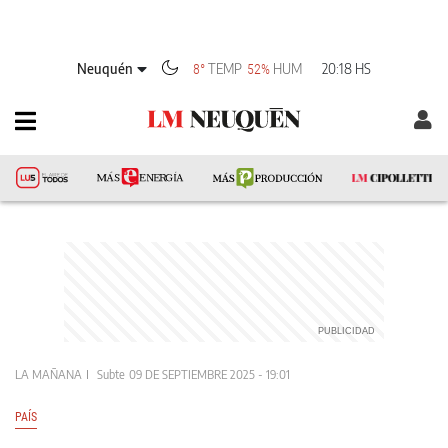
Neuquén
TEMP
HUM
20:18 HS
8°
52%
LA MAÑANA
Subte
09 DE SEPTIEMBRE 2025 - 19:01
PAÍS