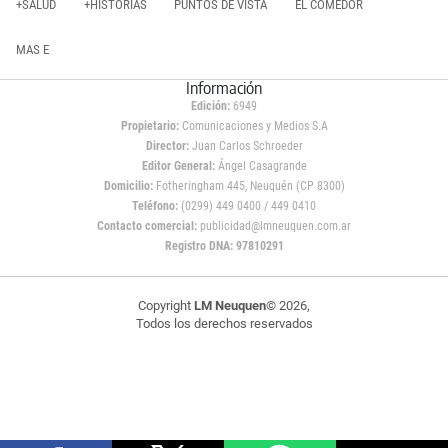
+SALUD
+HISTORIAS
PUNTOS DE VISTA
EL COMEDOR
MAS E
Información
Edición:
6949
Propietario:
Comunicaciones y Medios S.A
Director:
Juan Carlos Schroeder
Editor General:
Ángel Casagrande
Domicilio:
Fotheringham 445, Neuquén (CP 8300)
Teléfono:
(0299) 449 0400 / 449 0410
Contacto comercial:
publicidad@lmneuquen.com.ar
Registro DNA: 97810291
Copyright
LM Neuquen
© 2026,
Todos los derechos reservados