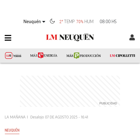
Neuquén
TEMP
HUM
08:00 HS
2°
70%
LA MAÑANA
Desalojo
07 DE AGOSTO 2025 - 16:41
NEUQUÉN