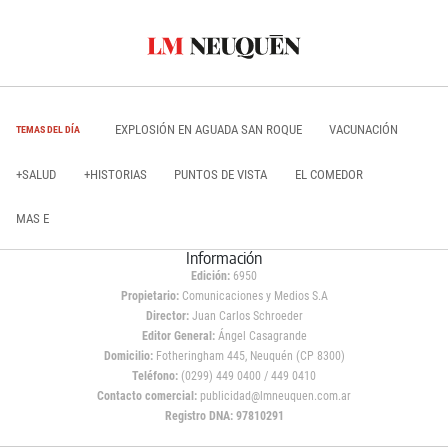
EXPLOSIÓN EN AGUADA SAN ROQUE
VACUNACIÓN
TEMAS DEL DÍA
+SALUD
+HISTORIAS
PUNTOS DE VISTA
EL COMEDOR
MAS E
Información
Edición:
6950
Propietario:
Comunicaciones y Medios S.A
Director:
Juan Carlos Schroeder
Editor General:
Ángel Casagrande
Domicilio:
Fotheringham 445, Neuquén (CP 8300)
Teléfono:
(0299) 449 0400 / 449 0410
Contacto comercial:
publicidad@lmneuquen.com.ar
Registro DNA: 97810291