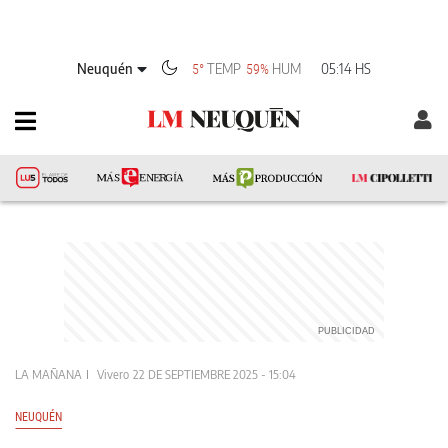
Neuquén
TEMP
HUM
05:14 HS
5°
59%
LA MAÑANA
Vivero
22 DE SEPTIEMBRE 2025 - 15:04
NEUQUÉN