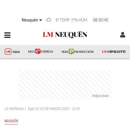
Neuquén
TEMP
HUM
08:30 HS
5°
77%
LA MAÑANA
Epet 22
05 DE MARZO 2023 - 22:01
NEUQUÉN