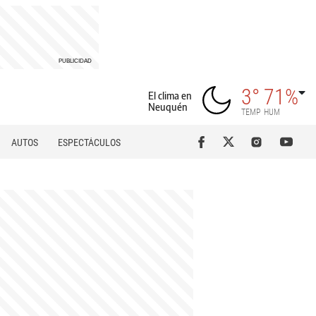
3°
71%
El clima en
Neuquén
TEMP
HUM
AUTOS
ESPECTÁCULOS