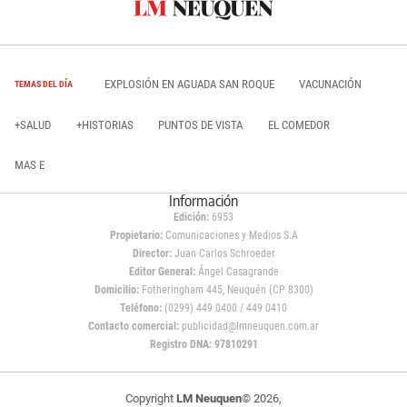
EXPLOSIÓN EN AGUADA SAN ROQUE
VACUNACIÓN
TEMAS DEL DÍA
+SALUD
+HISTORIAS
PUNTOS DE VISTA
EL COMEDOR
MAS E
Información
Edición:
6953
Propietario:
Comunicaciones y Medios S.A
Director:
Juan Carlos Schroeder
Editor General:
Ángel Casagrande
Domicilio:
Fotheringham 445, Neuquén (CP 8300)
Teléfono:
(0299) 449 0400 / 449 0410
Contacto comercial:
publicidad@lmneuquen.com.ar
Registro DNA: 97810291
Copyright
LM Neuquen
© 2026,