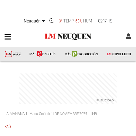
Neuquén
TEMP
HUM
02:17 HS
3°
65%
LA MAÑANA
Manu Ginóbili
11 DE NOVIEMBRE 2025 - 11:19
PAÍS