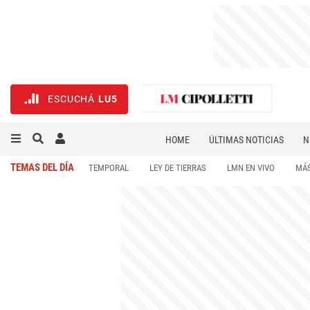
ESCUCHÁ
LU5
HOME
ÚLTIMAS NOTICIAS
N
NECROLÓGICAS
DEPORTES
TEMAS DEL DÍA
TEMPORAL
LEY DE TIERRAS
LMN EN VIVO
MÁS