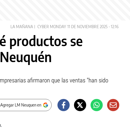
LA MAÑANA
CYBER MONDAY
11 DE NOVIEMBRE 2025 - 12:16
é productos se
 Neuquén
empresarias afirmaron que las ventas "han sido
 Agregar LM Neuquen en