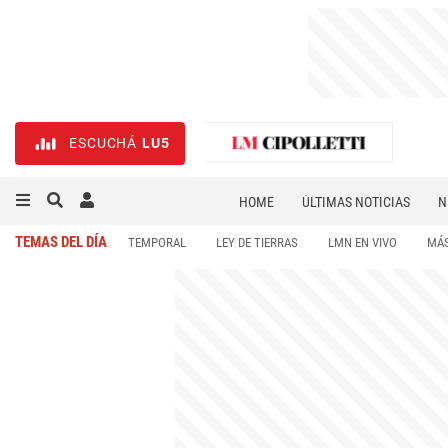
ESCUCHÁ
LU5
HOME
ÚLTIMAS NOTICIAS
N
NECROLÓGICAS
DEPORTES
TEMAS DEL DÍA
TEMPORAL
LEY DE TIERRAS
LMN EN VIVO
MÁS