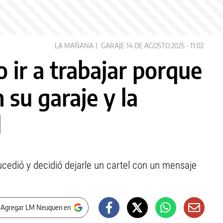
LA MAÑANA
GARAJE
14 DE AGOSTO 2025 - 11:02
 ir a trabajar porque
 su garaje y la
l
ucedió y decidió dejarle un cartel con un mensaje
 Agregar LM Neuquen en