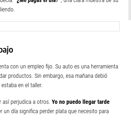
 decía:
“¿Me pagás el día?”
, una clara muestra de su
diendo.
bajo
uenta con un empleo fijo. Su auto es una herramienta
ladar productos. Sin embargo, esa mañana debió
estaba en el taller.
 así perjudica a otros.
Yo no puedo llegar tarde
 un día significa perder plata que necesito para