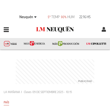
Neuquén
TEMP
HUM
22:16 HS
5°
90%
LA MAÑANA
Clases
09 DE SEPTIEMBRE 2025 - 10:15
PAÍS