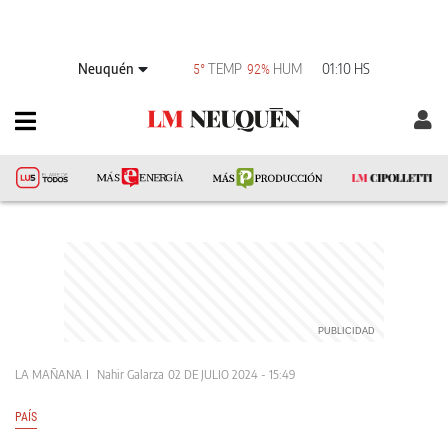
Neuquén
TEMP
HUM
01:10 HS
5°
92%
LA MAÑANA
Nahir Galarza
02 DE JULIO 2024 - 15:49
PAÍS