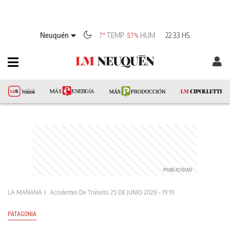
Neuquén
TEMP
HUM
22:33 HS
7°
57%
LA MAÑANA
Accidentes De Tránsito
25 DE JUNIO 2026 - 19:19
PATAGONIA