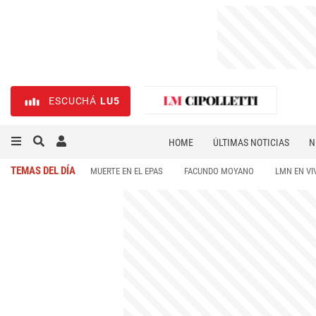
ESCUCHÁ
LU5
HOME
ÚLTIMAS NOTICIAS
N
NECROLÓGICAS
DEPORTES
TEMAS DEL DÍA
MUERTE EN EL EPAS
FACUNDO MOYANO
LMN EN VI