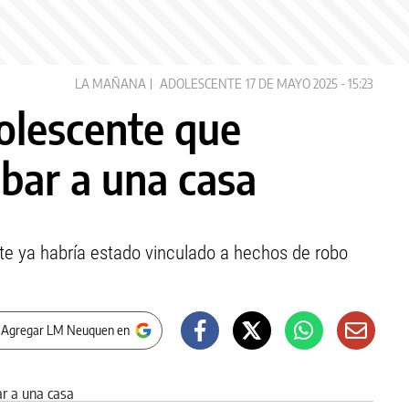
LA MAÑANA
ADOLESCENTE
17 DE MAYO 2025 - 15:23
olescente que
obar a una casa
nte ya habría estado vinculado a hechos de robo
 Agregar LM Neuquen en