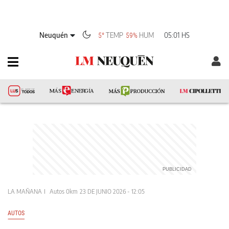
Neuquén
TEMP
HUM
05:01 HS
5°
59%
LA MAÑANA
Autos 0km
23 DE JUNIO 2026 - 12:05
AUTOS