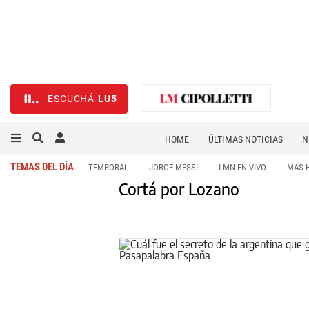
ESCUCHÁ
LU5
HOME
ÚLTIMAS NOTICIAS
N
NECROLÓGICAS
DEPORTES
TEMAS DEL DÍA
TEMPORAL
JORGE MESSI
LMN EN VIVO
MÁS 
Cortá por Lozano