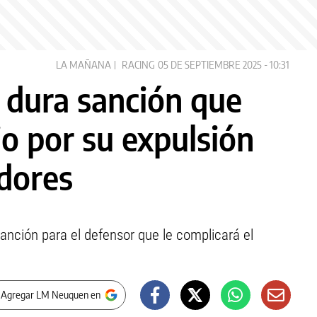
LA MAÑANA
RACING
05 DE SEPTIEMBRE 2025 - 10:31
a dura sanción que
o por su expulsión
adores
anción para el defensor que le complicará el
 Agregar LM Neuquen en