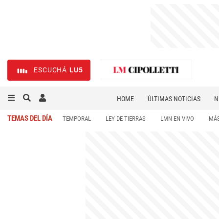
ESCUCHÁ
LU5
HOME
ÚLTIMAS NOTICIAS
N
NECROLÓGICAS
DEPORTES
TEMAS DEL DÍA
TEMPORAL
LEY DE TIERRAS
LMN EN VIVO
MÁS