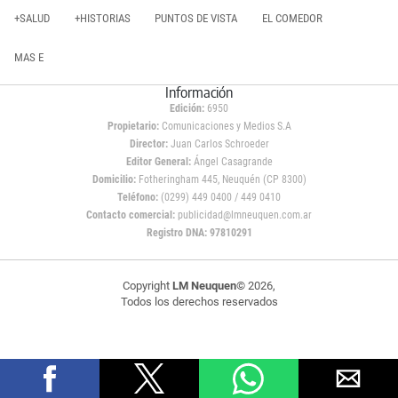
+SALUD
+HISTORIAS
PUNTOS DE VISTA
EL COMEDOR
MAS E
Información
Edición:
6950
Propietario:
Comunicaciones y Medios S.A
Director:
Juan Carlos Schroeder
Editor General:
Ángel Casagrande
Domicilio:
Fotheringham 445, Neuquén (CP 8300)
Teléfono:
(0299) 449 0400 / 449 0410
Contacto comercial:
publicidad@lmneuquen.com.ar
Registro DNA: 97810291
Copyright
LM Neuquen
© 2026,
Todos los derechos reservados