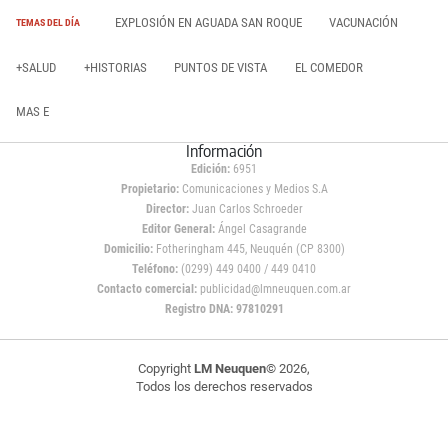
EXPLOSIÓN EN AGUADA SAN ROQUE
VACUNACIÓN
TEMAS DEL DÍA
+SALUD
+HISTORIAS
PUNTOS DE VISTA
EL COMEDOR
MAS E
Información
Edición:
6951
Propietario:
Comunicaciones y Medios S.A
Director:
Juan Carlos Schroeder
Editor General:
Ángel Casagrande
Domicilio:
Fotheringham 445, Neuquén (CP 8300)
Teléfono:
(0299) 449 0400 / 449 0410
Contacto comercial:
publicidad@lmneuquen.com.ar
Registro DNA: 97810291
Copyright
LM Neuquen
© 2026,
Todos los derechos reservados