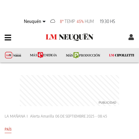
Neuquén
TEMP
HUM
19:30 HS
8°
45%
LA MAÑANA
Alerta Amarilla
06 DE SEPTIEMBRE 2025 - 08:45
PAÍS