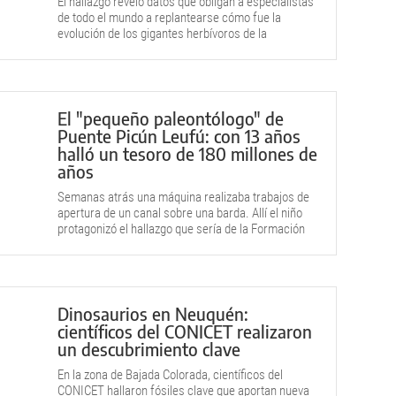
El hallazgo reveló datos que obligan a especialistas
de todo el mundo a replantearse cómo fue la
evolución de los gigantes herbívoros de la
prehistoria.
El "pequeño paleontólogo" de
Puente Picún Leufú: con 13 años
halló un tesoro de 180 millones de
años
Semanas atrás una máquina realizaba trabajos de
apertura de un canal sobre una barda. Allí el niño
protagonizó el hallazgo que sería de la Formación
Los Molles.
Dinosaurios en Neuquén:
científicos del CONICET realizaron
un descubrimiento clave
En la zona de Bajada Colorada, científicos del
CONICET hallaron fósiles clave que aportan nueva