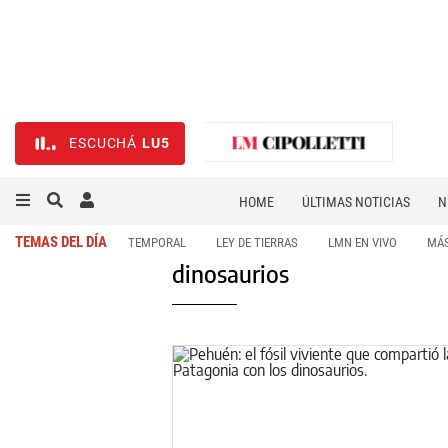
ESCUCHÁ
LU5
HOME
ÚLTIMAS NOTICIAS
N
NECROLÓGICAS
DEPORTES
TEMAS DEL DÍA
TEMPORAL
LEY DE TIERRAS
LMN EN VIVO
MÁS
dinosaurios