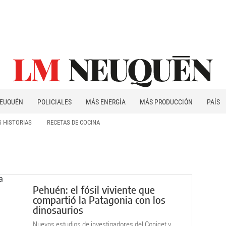
EUQUÉN
POLICIALES
MÁS ENERGÍA
MÁS PRODUCCIÓN
PAÍS
PATAGONIA
 HISTORIAS
RECETAS DE COCINA
Pehuén: el fósil viviente que
compartió la Patagonia con los
dinosaurios
Nuevos estudios de investigadores del Conicet y