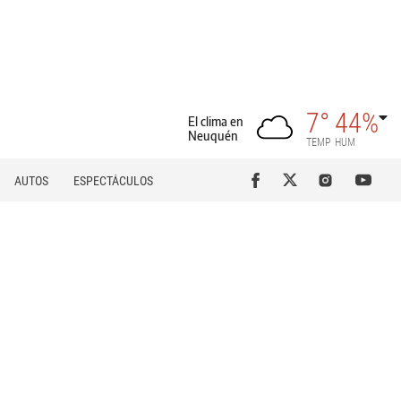
7°
44%
El clima en
Neuquén
TEMP
HUM
AUTOS
ESPECTÁCULOS