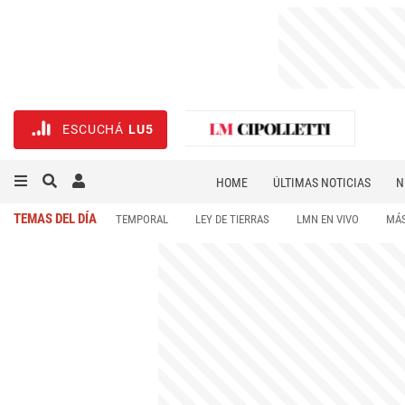
ESCUCHÁ
LU5
HOME
ÚLTIMAS NOTICIAS
N
NECROLÓGICAS
DEPORTES
TEMAS DEL DÍA
TEMPORAL
LEY DE TIERRAS
LMN EN VIVO
MÁS