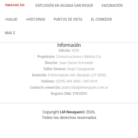
EXPLOSIÓN EN AGUADA SAN ROQUE
VACUNACIÓN
TEMAS DEL DÍA
+SALUD
+HISTORIAS
PUNTOS DE VISTA
EL COMEDOR
MAS E
Información
Edición:
6950
Propietario:
Comunicaciones y Medios S.A
Director:
Juan Carlos Schroeder
Editor General:
Ángel Casagrande
Domicilio:
Fotheringham 445, Neuquén (CP 8300)
Teléfono:
(0299) 449 0400 / 449 0410
Contacto comercial:
publicidad@lmneuquen.com.ar
Registro DNA: 97810291
Copyright
LM Neuquen
© 2026,
Todos los derechos reservados