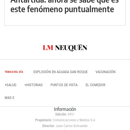
este fenómeno puntualmente
EXPLOSIÓN EN AGUADA SAN ROQUE
VACUNACIÓN
TEMAS DEL DÍA
+SALUD
+HISTORIAS
PUNTOS DE VISTA
EL COMEDOR
MAS E
Información
Edición:
6951
Propietario:
Comunicaciones y Medios S.A
Director:
Juan Carlos Schroeder