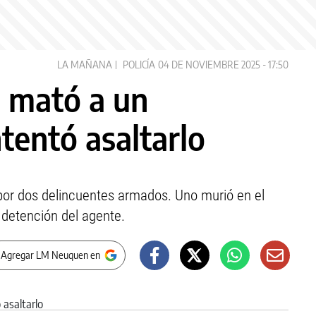
LA MAÑANA
POLICÍA
04 DE NOVIEMBRE 2025 - 17:50
o mató a un
tentó asaltarlo
 por dos delincuentes armados. Uno murió en el
a detención del agente.
 Agregar LM Neuquen en