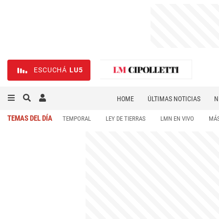
ESCUCHÁ
LU5
HOME
ÚLTIMAS NOTICIAS
N
NECROLÓGICAS
DEPORTES
TEMAS DEL DÍA
TEMPORAL
LEY DE TIERRAS
LMN EN VIVO
MÁS