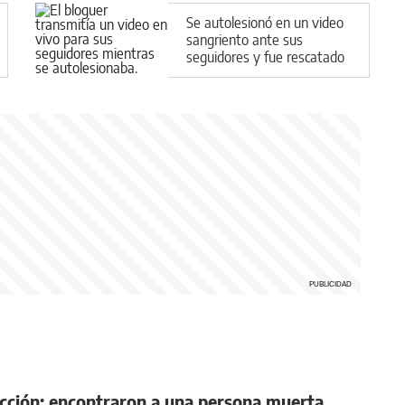
Se autolesionó en un video
sangriento ante sus
seguidores y fue rescatado
de urgencia por la Policía
cción: encontraron a una persona muerta