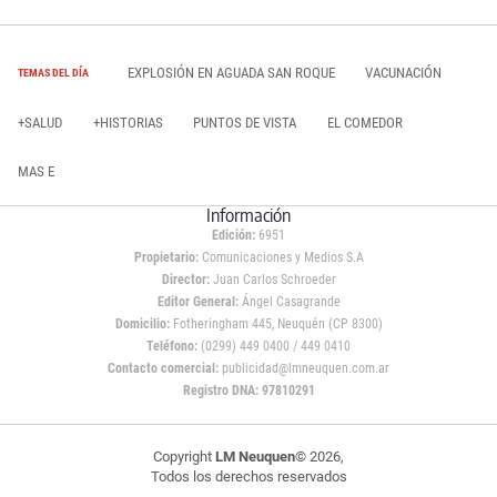
EXPLOSIÓN EN AGUADA SAN ROQUE
VACUNACIÓN
TEMAS DEL DÍA
+SALUD
+HISTORIAS
PUNTOS DE VISTA
EL COMEDOR
MAS E
Información
Edición:
6951
Propietario:
Comunicaciones y Medios S.A
Director:
Juan Carlos Schroeder
Editor General:
Ángel Casagrande
Domicilio:
Fotheringham 445, Neuquén (CP 8300)
Teléfono:
(0299) 449 0400 / 449 0410
Contacto comercial:
publicidad@lmneuquen.com.ar
Registro DNA: 97810291
Copyright
LM Neuquen
© 2026,
Todos los derechos reservados