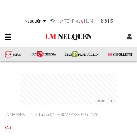
Neuquén
TEMP
HUM
11:18 HS
8°
40%
LA MAÑANA
Pablo Laurta
04 DE NOVIEMBRE 2025 - 17:51
PAÍS