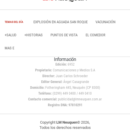
EXPLOSIÓN EN AGUADA SAN ROQUE
VACUNACIÓN
TEMAS DEL DÍA
+SALUD
+HISTORIAS
PUNTOS DE VISTA
EL COMEDOR
MAS E
Información
Edición:
6952
Propietario:
Comunicaciones y Medios S.A
Director:
Juan Carlos Schroeder
Editor General:
Ángel Casagrande
Domicilio:
Fotheringham 445, Neuquén (CP 8300)
Teléfono:
(0299) 449 0400 / 449 0410
Contacto comercial:
publicidad@lmneuquen.com.ar
Registro DNA: 97810291
Copyright
LM Neuquen
© 2026,
Todos los derechos reservados