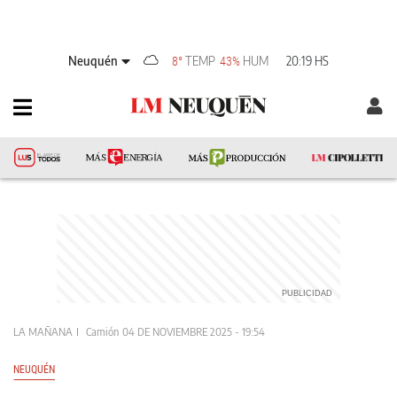
Neuquén
TEMP
HUM
20:19 HS
8°
43%
LA MAÑANA
Camión
04 DE NOVIEMBRE 2025 - 19:54
NEUQUÉN