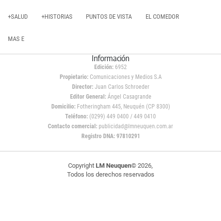
+SALUD
+HISTORIAS
PUNTOS DE VISTA
EL COMEDOR
MAS E
Información
Edición:
6952
Propietario:
Comunicaciones y Medios S.A
Director:
Juan Carlos Schroeder
Editor General:
Ángel Casagrande
Domicilio:
Fotheringham 445, Neuquén (CP 8300)
Teléfono:
(0299) 449 0400 / 449 0410
Contacto comercial:
publicidad@lmneuquen.com.ar
Registro DNA: 97810291
Copyright
LM Neuquen
© 2026,
Todos los derechos reservados