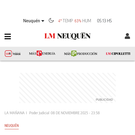
Neuquén
TEMP
HUM
05:13 HS
4°
63%
LA MAÑANA
Poder Judicial
08 DE NOVIEMBRE 2025 - 23:58
NEUQUÉN