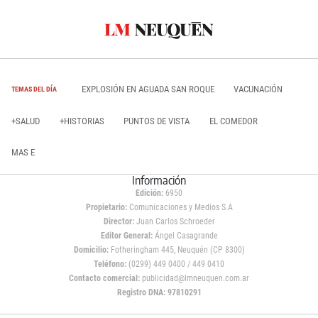
EXPLOSIÓN EN AGUADA SAN ROQUE
VACUNACIÓN
TEMAS DEL DÍA
+SALUD
+HISTORIAS
PUNTOS DE VISTA
EL COMEDOR
MAS E
Información
Edición:
6950
Propietario:
Comunicaciones y Medios S.A
Director:
Juan Carlos Schroeder
Editor General:
Ángel Casagrande
Domicilio:
Fotheringham 445, Neuquén (CP 8300)
Teléfono:
(0299) 449 0400 / 449 0410
Contacto comercial:
publicidad@lmneuquen.com.ar
Registro DNA: 97810291