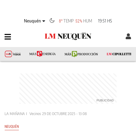
Neuquén
TEMP
HUM
19:51 HS
8°
52%
LA MAÑANA
Vecinos
29 DE OCTUBRE 2025 - 13:08
NEUQUÉN