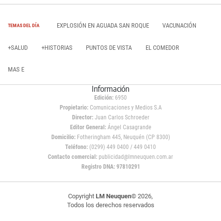
EXPLOSIÓN EN AGUADA SAN ROQUE
VACUNACIÓN
TEMAS DEL DÍA
+SALUD
+HISTORIAS
PUNTOS DE VISTA
EL COMEDOR
MAS E
Información
Edición:
6950
Propietario:
Comunicaciones y Medios S.A
Director:
Juan Carlos Schroeder
Editor General:
Ángel Casagrande
Domicilio:
Fotheringham 445, Neuquén (CP 8300)
Teléfono:
(0299) 449 0400 / 449 0410
Contacto comercial:
publicidad@lmneuquen.com.ar
Registro DNA: 97810291
Copyright
LM Neuquen
© 2026,
Todos los derechos reservados