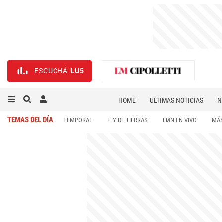
ESCUCHÁ
LU5
HOME
ÚLTIMAS NOTICIAS
N
NECROLÓGICAS
DEPORTES
TEMAS DEL DÍA
TEMPORAL
LEY DE TIERRAS
LMN EN VIVO
MÁS