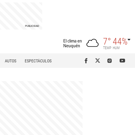
7°
44%
El clima en
Neuquén
TEMP
HUM
AUTOS
ESPECTÁCULOS