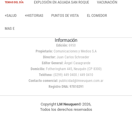
EXPLOSIÓN EN AGUADA SAN ROQUE
VACUNACIÓN
TEMAS DEL DÍA
+SALUD
+HISTORIAS
PUNTOS DE VISTA
EL COMEDOR
MAS E
Información
Edición:
6950
Propietario:
Comunicaciones y Medios S.A
Director:
Juan Carlos Schroeder
Editor General:
Ángel Casagrande
Domicilio:
Fotheringham 445, Neuquén (CP 8300)
Teléfono:
(0299) 449 0400 / 449 0410
Contacto comercial:
publicidad@lmneuquen.com.ar
Registro DNA: 97810291
Copyright
LM Neuquen
© 2026,
Todos los derechos reservados