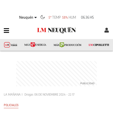
Neuquén
TEMP
HUM
06:36 HS
5°
58%
LA MAÑANA
Drogas
06 DE NOVIEMBRE 2024 - 22:17
POLICIALES