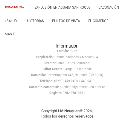
EXPLOSIÓN EN AGUADA SAN ROQUE
VACUNACIÓN
TEMAS DEL DÍA
+SALUD
+HISTORIAS
PUNTOS DE VISTA
EL COMEDOR
MAS E
Información
Edición:
6952
Propietario:
Comunicaciones y Medios S.A
Director:
Juan Carlos Schroeder
Editor General:
Ángel Casagrande
Domicilio:
Fotheringham 445, Neuquén (CP 8300)
Teléfono:
(0299) 449 0400 / 449 0410
Contacto comercial:
publicidad@lmneuquen.com.ar
Registro DNA: 97810291
Copyright
LM Neuquen
© 2026,
Todos los derechos reservados