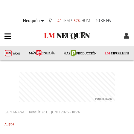
Neuquén
TEMP
HUM
10:38 HS
4°
57%
LA MAÑANA
Renault
26 DE JUNIO 2026 - 10:24
AUTOS