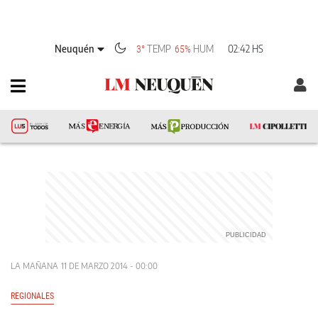
Neuquén
TEMP
HUM
02:42 HS
3°
65%
LA MAÑANA
11 DE MARZO 2014 - 00:00
REGIONALES